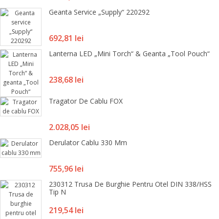
Geanta Service „Supply“ 220292
Pret
692,81 lei
Lanterna LED „Mini Torch“ & Geanta „Tool Pouch“
Pret
238,68 lei
Tragator De Cablu FOX
Pret
2.028,05 lei
Derulator Cablu 330 Mm
Pret
755,96 lei
230312 Trusa De Burghie Pentru Otel DIN 338/HSS
Tip N
Pret
219,54 lei