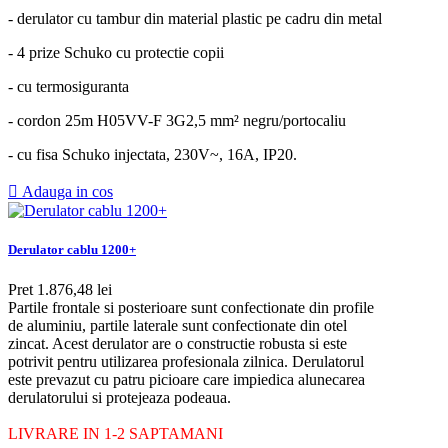
- derulator cu tambur din material plastic pe cadru din metal
- 4 prize Schuko cu protectie copii
- cu termosiguranta
- cordon 25m H05VV-F 3G2,5 mm²
negru/portocaliu
- cu fisa Schuko injectata, 230V~, 16A, IP20.

Adauga in cos
Derulator cablu 1200+
Pret
1.876,48 lei
Partile frontale si posterioare sunt confectionate din profile
de aluminiu, partile laterale sunt confectionate din otel
zincat. Acest derulator are o constructie robusta si este
potrivit pentru utilizarea profesionala zilnica. Derulatorul
este prevazut cu patru picioare care impiedica alunecarea
derulatorului si protejeaza podeaua.
LIVRARE IN 1-2 SAPTAMANI