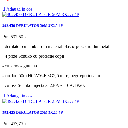

Adauga in cos
392.450 DERULATOR 50M 3X2.5 4P
Pret
597,50 lei
- derulator cu tambur din material plastic pe cadru din metal
- 4 prize Schuko cu protectie copii
- cu termosiguranta
- cordon 50m H05VV-F 3G2,5 mm², negru/portocaliu
- cu fisa Schuko injectata, 230V~, 16A, IP20.

Adauga in cos
392.425 DERULATOR 25M 3X2.5 4P
Pret
453,75 lei