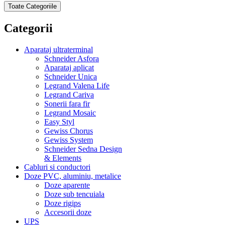
Toate Categoriile
Categorii
Aparataj ultraterminal
Schneider Asfora
Aparataj aplicat
Schneider Unica
Legrand Valena Life
Legrand Cariva
Sonerii fara fir
Legrand Mosaic
Easy Styl
Gewiss Chorus
Gewiss System
Schneider Sedna Design
& Elements
Cabluri si conductori
Doze PVC, aluminiu, metalice
Doze aparente
Doze sub tencuiala
Doze rigips
Accesorii doze
UPS