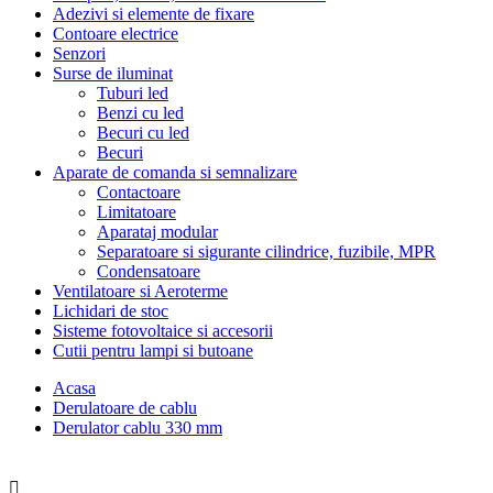
Adezivi si elemente de fixare
Contoare electrice
Senzori
Surse de iluminat
Tuburi led
Benzi cu led
Becuri cu led
Becuri
Aparate de comanda si semnalizare
Contactoare
Limitatoare
Aparataj modular
Separatoare si sigurante cilindrice, fuzibile, MPR
Condensatoare
Ventilatoare si Aeroterme
Lichidari de stoc
Sisteme fotovoltaice si accesorii
Cutii pentru lampi si butoane
Acasa
Derulatoare de cablu
Derulator cablu 330 mm
