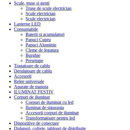
Scule, truse si genti
Truse de scule electrician
Scule electrician
Scule electrician
Lanterne LED
Consumabile
Baterii si acumulatori
Papuci Cupru
Papuci Aluminiu
Cleme de legatura
Burghie
Presetupe
Tragatoare de cablu
Derulatoare de cablu
Accesorii
Relee universale
Aparate de masura
ILUMINAT FESTIV
Corpuri de iluminat
Corpuri de iluminat cu led
Iluminat de siguranta
Accesorii corpuri de iluminat
Transformatoare pentru led
Dispozitive de conectare
Dulapuri, cofrete, tablouri de distributie