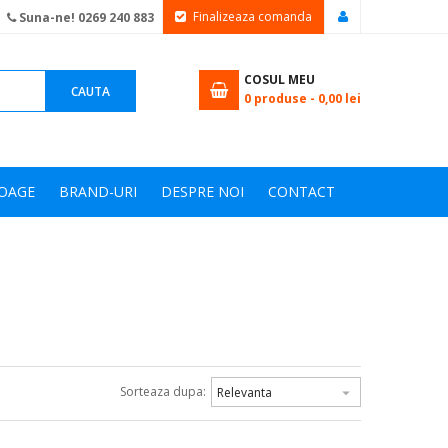
Finalizeaza comanda
Suna-ne! 0269 240 883
COSUL MEU
CAUTA
0
produse -
0,00 lei
OAGE
BRAND-URI
DESPRE NOI
CONTACT
Sorteaza dupa:
Relevanta
