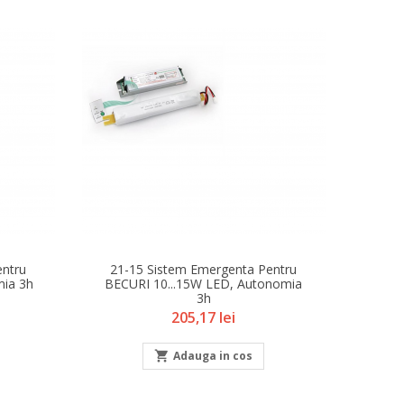
Tragator De Cablu FOX
Pret
2.028,05 lei
Derulator Cablu 330 Mm
Pret
755,96 lei
230312 Trusa De Burghie
entru
21-15 Sistem Emergenta Pentru
Pentru Otel DIN 338/HSS
mia 3h
BECURI 10...15W LED, Autonomia
Tip N
3h
Pret
219,54 lei
Pret
205,17 lei

Adauga in cos