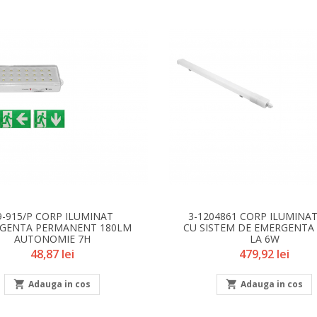
9-915/P CORP ILUMINAT
3-1204861 CORP ILUMINA
GENTA PERMANENT 180LM
CU SISTEM DE EMERGENTA 
AUTONOMIE 7H
LA 6W
Pret
Pret
48,87 lei
479,92 lei

Adauga in cos

Adauga in cos