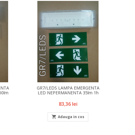
ENTA
GR7/LEDS LAMPA EMERGENTA
00lm
LED NEPERMANENTA 35lm 1h
Pret
83,36 lei

Adauga in cos