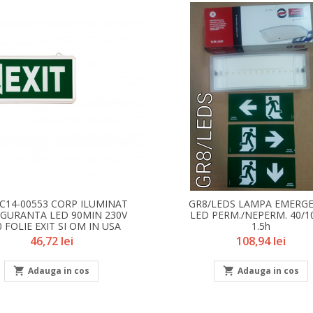
C14-00553 CORP ILUMINAT
GR8/LEDS LAMPA EMERG
IGURANTA LED 90MIN 230V
LED PERM./NEPERM. 40/1
0 FOLIE EXIT SI OM IN USA
1.5h
Pret
Pret
46,72 lei
108,94 lei

Adauga in cos

Adauga in cos