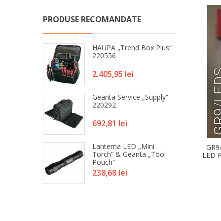
PRODUSE RECOMANDATE
 Cablu FOX
HAUPA „Trend Box Plus“
220556
Pret
i
2.405,95 lei
ablu 330 Mm
Geanta Service „Supply“
220292
Pret
692,81 lei
a De Burghie
Lanterna LED „Mini
GR9
 DIN 338/HSS
Torch“ & Geanta „Tool
LED 
Pouch“
Pret
238,68 lei