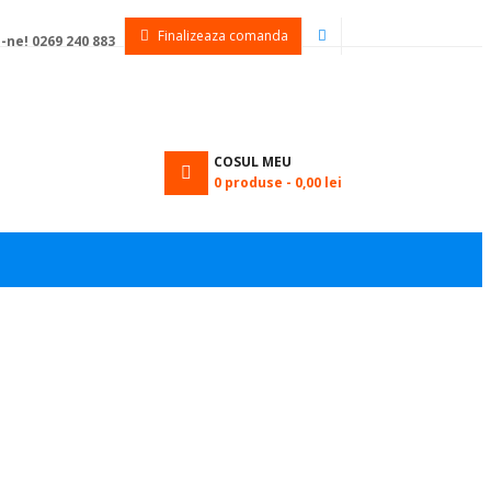
Finalizeaza comanda
-ne! 0269 240 883
COSUL MEU
0
produse -
0,00 lei