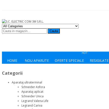
Cauta
HOT
HOME
NOU APARUTE
OFERTE SPECIALE
RESIGILATE
Categorii
Aparataj ultraterminal
Schneider Asfora
Aparataj aplicat
Schneider Unica
Legrand Valena Life
Legrand Cariva