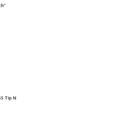
ch“
SS Tip N