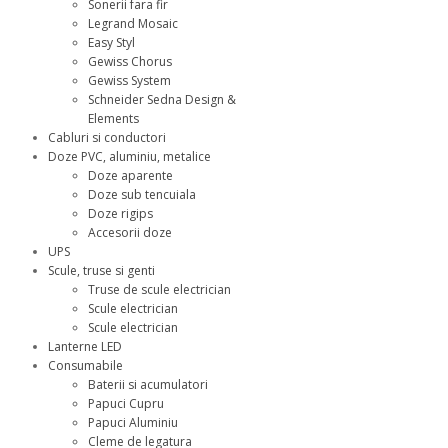
Sonerii fara fir
Legrand Mosaic
Easy Styl
Gewiss Chorus
Gewiss System
Schneider Sedna Design &
Elements
Cabluri si conductori
Doze PVC, aluminiu, metalice
Doze aparente
Doze sub tencuiala
Doze rigips
Accesorii doze
UPS
Scule, truse si genti
Truse de scule electrician
Scule electrician
Scule electrician
Lanterne LED
Consumabile
Baterii si acumulatori
Papuci Cupru
Papuci Aluminiu
Cleme de legatura