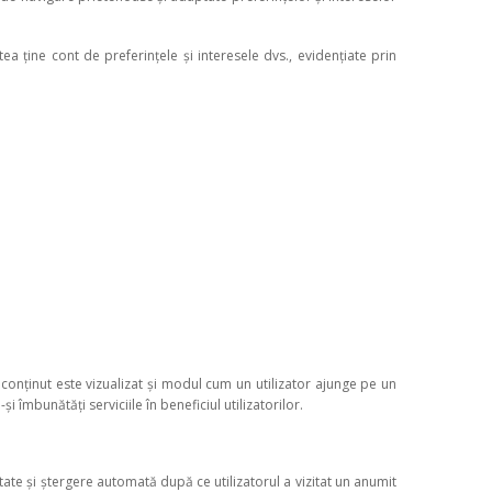
a ține cont de preferințele și interesele dvs., evidențiate prin
 conținut este vizualizat și modul cum un utilizator ajunge pe un
i îmbunătăți serviciile în beneficiul utilizatorilor.
tate și ștergere automată după ce utilizatorul a vizitat un anumit