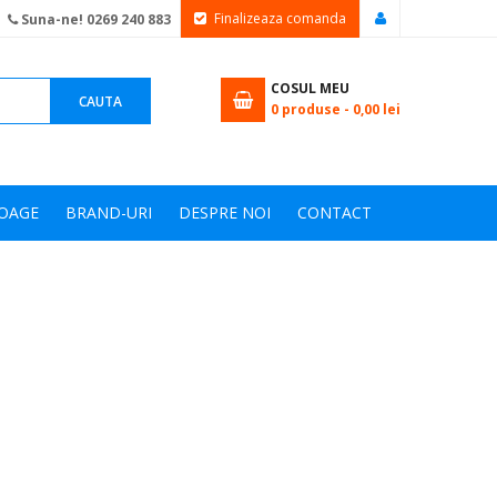
Finalizeaza comanda
Suna-ne! 0269 240 883
COSUL MEU
CAUTA
0
produse -
0,00 lei
OAGE
BRAND-URI
DESPRE NOI
CONTACT