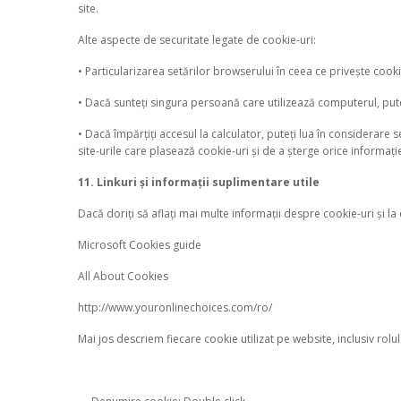
site.
Alte aspecte de securitate legate de cookie-uri:
• Particularizarea setărilor browserului în ceea ce privește cookie
• Dacă sunteți singura persoană care utilizează computerul, pute
• Dacă împărțiți accesul la calculator, puteți lua în considerar
site-urile care plasează cookie-uri și de a șterge orice informați
11. Linkuri și informații suplimentare utile
Dacă doriți să aflați mai multe informații despre cookie-uri și l
Microsoft Cookies guide
All About Cookies
http://www.youronlinechoices.com/ro/
Mai jos descriem fiecare cookie utilizat pe website, inclusiv rolul