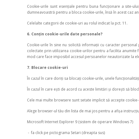
Cookie-urile sunt esențiale pentru buna funcționare a site-ului
dumneavoastră pentru a bloca cookie-urile, însă în acest caz anum
Celelalte categorii de cookie-uri au rolul indicat la pct. 11.
6. Conțin cookie-urile date personale?
Cookie-urile în sine nu solicită informații cu caracter personal p
colectate prin utilizarea cookie-urilor pentru a facilita anumite 
mod care face imposibil accesul persoanelor neautorizate la el
7. Blocare cookie-uri
În cazul în care doriți sa blocați cookie-urile, unele funcționalităț
În cazul în care ești de acord cu aceste limitări și dorești să blo
Cele mai multe browsere sunt setate implicit să accepte cookie-ur
Alege browser-ul tău din lista de mai jos pentru a afișa instrucț
Microsoft Internet Explorer 9 (sistem de operare Windows 7)
- fa click pe pictograma Setari (dreapta sus)