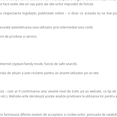
 face unele site-uri sau părți ale site-urilor imposibil de folosit.
 respectarea legislației, publicitate online – ci doar că aceasta nu va mai pute
cesită autentificarea unui utilizator prin intermediul unui cont):
orii de produse și servicii.
 Internet (opțiuni family mode, funcții de safe search).
ului de afișări a unei reclame pentru un anumit utilizator pe un site.
ză – cum ar fi confirmarea unui anumit nivel de trafic pe un website, ce tip de
tc.). Website-urile derulează aceste analize privitoare la utilizarea lor pentru a-ș
re furnizează diferite niveluri de acceptare a cookie-urilor, perioada de valabili