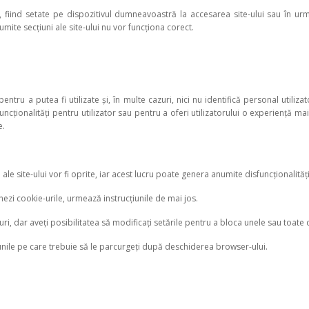
, fiind setate pe dispozitivul dumneavoastră la accesarea site-ului sau în urm
ite secțiuni ale site-ului nu vor funcționa corect.
entru a putea fi utilizate și, în multe cazuri, nici nu identifică personal utilizat
funcționalități pentru utilizator sau pentru a oferi utilizatorului o experiență ma
e.
i ale site‑ului vor fi oprite, iar acest lucru poate genera anumite disfuncționalități
chezi cookie-urile, urmează instrucțiunile de mai jos.
i, dar aveți posibilitatea să modificați setările pentru a bloca unele sau toate c
iunile pe care trebuie să le parcurgeți după deschiderea browser-ului.