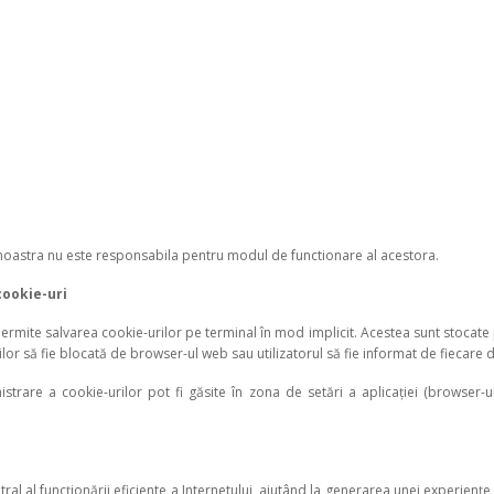
 noastra nu este responsabila pentru modul de functionare al acestora.
cookie-uri
permite salvarea cookie-urilor pe terminal în mod implicit. Acestea sunt stocate
lor să fie blocată de browser-ul web sau utilizatorul să fie informat de fiecare d
istrare a cookie-urilor pot fi găsite în zona de setări a aplicației (browser-u
tral al funcționării eficiente a Internetului, ajutând la generarea unei experienț