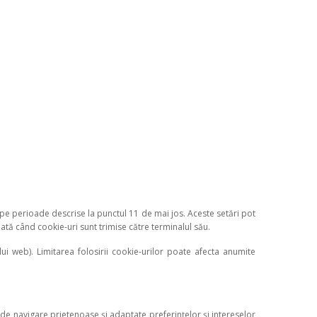
 pe perioade descrise la punctul 11 de mai jos. Aceste setări pot
ată când cookie-uri sunt trimise către terminalul său.
lui web). Limitarea folosirii cookie-urilor poate afecta anumite
e de navigare prietenoase și adaptate preferințelor și intereselor