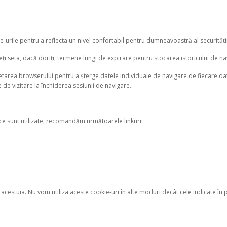
-urile pentru a reflecta un nivel confortabil pentru dumneavoastră al securității u
ți seta, dacă doriți, termene lungi de expirare pentru stocarea istoricului de n
e setarea browserului pentru a șterge datele individuale de navigare de fiecare d
e de vizitare la închiderea sesiunii de navigare.
a ce sunt utilizate, recomandăm următoarele linkuri:
 acestuia. Nu vom utiliza aceste cookie-uri în alte moduri decât cele indicate în p