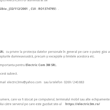
https://electric3m.ro/ administrat de
: Sibiu , J32/112/2001 , CUI : RO1374795
5 .
SR
L cu privire la protecția datelor personale în general pe care o puteți găsi a
epturile dumneavoastră, precum și excepțiile și limitele acestora etc.
 importanta pentru
Electric Com 3M SR
L.
acest subiect.
e email electric3mv@yahoo.com sau la telefon 0269 / 240.883
i numere, care va fi stocat pe computerul, terminalul mobil sau alte echipamente 
rului către serverul pe care este gazduit site-ul
https://electric3m.ro/