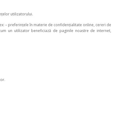
elor utilizatorului.
ex: – preferințele în materie de confidențialitate online, cereri de
cum un utilizator beneficiază de paginile noastre de internet,
tor.