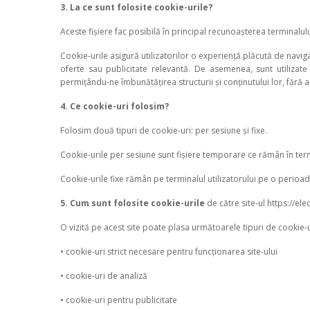
3. La ce sunt folosite cookie-urile?
Aceste fișiere fac posibilă în principal recunoașterea terminalulu
Cookie-urile asigură utilizatorilor o experiență plăcută de navigar
oferte sau publicitate relevantă. De asemenea, sunt utilizate
permițându-ne îmbunătățirea structurii și conținutului lor, fără a
4. Ce cookie-uri folosim?
Folosim două tipuri de cookie-uri: per sesiune și fixe.
Cookie-urile per sesiune sunt fișiere temporare ce rămân în termi
Cookie-urile fixe rămân pe terminalul utilizatorului pe o perioa
5. Cum sunt folosite cookie-urile
de către site-ul https://ele
O vizită pe acest site poate plasa următoarele tipuri de cookie-u
• cookie-uri strict necesare pentru funcționarea site-ului
• cookie-uri de analiză
• cookie-uri pentru publicitate