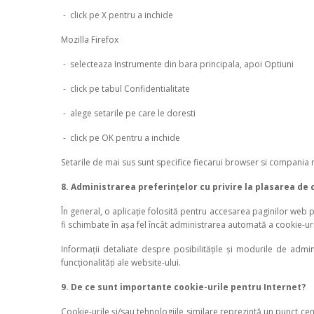
- click pe X pentru a inchide
Mozilla Firefox
- selecteaza Instrumente din bara principala, apoi Optiuni
- click pe tabul Confidentialitate
- alege setarile pe care le doresti
- click pe OK pentru a inchide
Setarile de mai sus sunt specifice fiecarui browser si compania
8. Administrarea preferințelor cu privire la plasarea de 
În general, o aplicație folosită pentru accesarea paginilor web 
fi schimbate în așa fel încât administrarea automată a cookie-uri
Informații detaliate despre posibilitățile și modurile de admin
funcționalități ale website-ului.
9. De ce sunt importante cookie-urile pentru Internet?
Cookie-urile și/sau tehnologiile similare reprezintă un punct cen