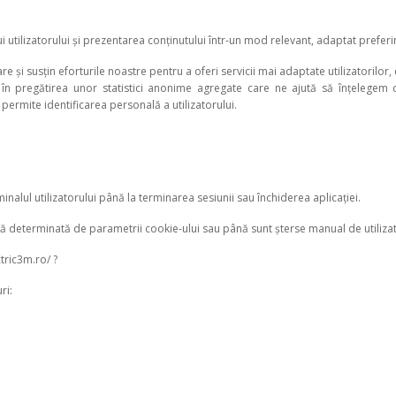
i utilizatorului și prezentarea conținutului într-un mod relevant, adaptat preferinț
e și susțin eforturile noastre pentru a oferi servicii mai adaptate utilizatorilor, 
 în pregătirea unor statistici anonime agregate care ne ajută să înțelegem 
 permite identificarea personală a utilizatorului.
nalul utilizatorului până la terminarea sesiunii sau închiderea aplicației.
dă determinată de parametrii cookie-ului sau până sunt șterse manual de utiliza
ctric3m.ro/ ?
ri: