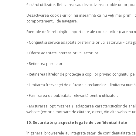
fiecărui utilizator. Refuzarea sau dezactivarea cookie-urilor poate
Dezactivarea cookie-urilor nu înseamnă că nu veți mai primi, cu
comportamentul de navigare.
Exemple de întrebuințări importante ale cookie-urilor (care nu ne
• Conținut și servicii adaptate preferințelor utilizatorului – categ
• Oferte adaptate intereselor utilizatorilor
• Reținerea parolelor
• Reținerea filtrelor de protecție a copiilor privind conținutul pe
• Limitarea frecvenței de difuzare a reclamelor – limitarea număr
• Furnizarea de publicitate relevantă pentru utilizator.
• Măsurarea, optimizarea și adaptarea caracteristicilor de anali
website (ex: prin motoare de căutare, direct, din alte website-uri e
10. Securitate și aspecte legate de confidențialitate
În general browserele au integrate setări de confidențialitate ca