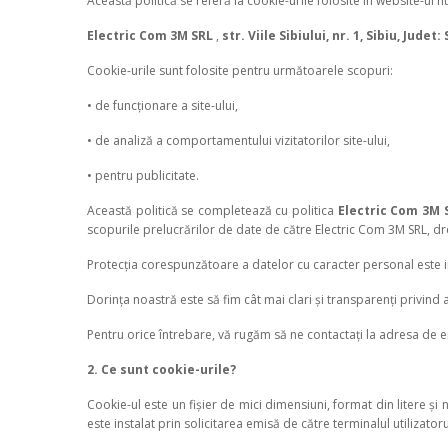
Această politică se referă la cookie-urile folosite în website-ul 
Electric Com 3M SRL
,
str. Viile Sibiului, nr. 1, Sibiu, Judet
Cookie-urile sunt folosite pentru următoarele scopuri:
• de funcționare a site-ului,
• de analiză a comportamentului vizitatorilor site-ului,
• pentru publicitate.
Această politică se completează cu politica
Electric Com 3M 
scopurile prelucrărilor de date de către Electric Com 3M SRL, dr
Protecția corespunzătoare a datelor cu caracter personal este
Dorința noastră este să fim cât mai clari și transparenți privind 
Pentru orice întrebare, vă rugăm să ne contactați la adresa d
2. Ce sunt cookie-urile?
Cookie-ul este un fișier de mici dimensiuni, format din litere ș
este instalat prin solicitarea emisă de către terminalul utilizato