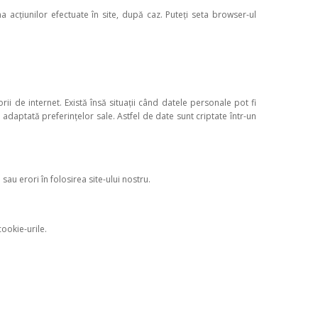
a acțiunilor efectuate în site, după caz. Puteți seta browser-ul
orii de internet. Există însă situații când datele personale pot fi
i adaptată preferințelor sale. Astfel de date sunt criptate într-un
 sau erori în folosirea site-ului nostru.
ookie-urile.