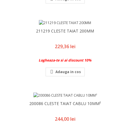
211219 CLESTE TAIAT 200MM
Pret
229,36 lei
Logheaza-te si ai discount 10%

Adauga in cos
200086 CLESTE TAIAT CABLU 10MM²
Pret
244,00 lei