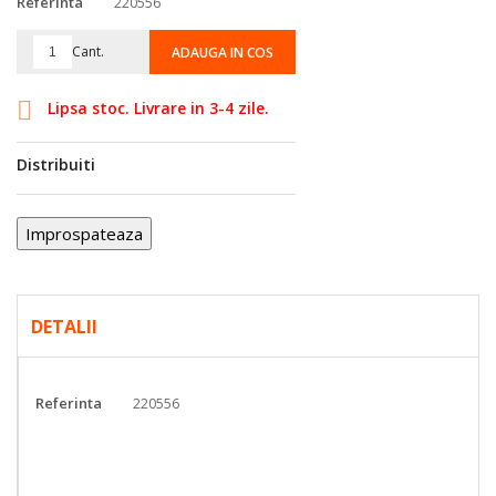
Referinta
220556
Cant.
ADAUGA IN COS

Lipsa stoc. Livrare in 3-4 zile.
Distribuiti
DETALII
Referinta
220556