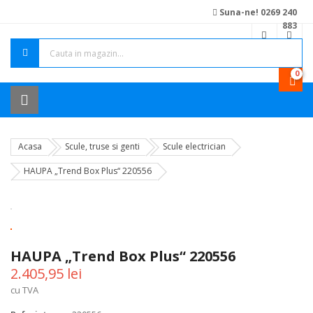
Suna-ne! 0269 240
883
0
Acasa
Scule, truse si genti
Scule electrician
HAUPA „Trend Box Plus“ 220556
HAUPA „Trend Box Plus“ 220556
2.405,95 lei
cu TVA