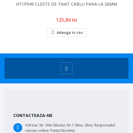
HT1P049 CLESTE DE TAIAT CABLU PANA LA 26MM
Pret
125,84 lei

Adauga in cos
CONTACTEAZA-NE
Adresa:
Str. Viile Sibiului, Nr.1 Sibiu, Sibiu; Responsabil
vanzari online: Panta Nicoleta