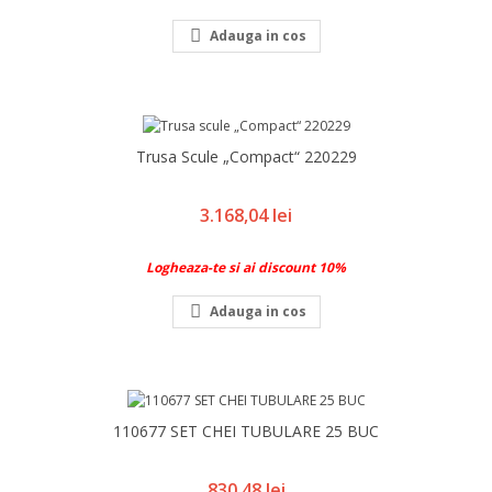

Adauga in cos
Trusa Scule „Compact“ 220229
Pret
3.168,04 lei
Logheaza-te si ai discount 10%

Adauga in cos
110677 SET CHEI TUBULARE 25 BUC
Pret
830,48 lei