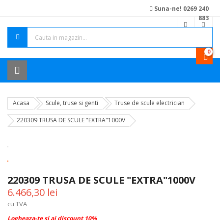
Suna-ne! 0269 240
883
0
Acasa
Scule, truse si genti
Truse de scule electrician
220309 TRUSA DE SCULE "EXTRA"1000V
220309 TRUSA DE SCULE "EXTRA"1000V
6.466,30 lei
cu TVA
Logheaza-te si ai discount 10%