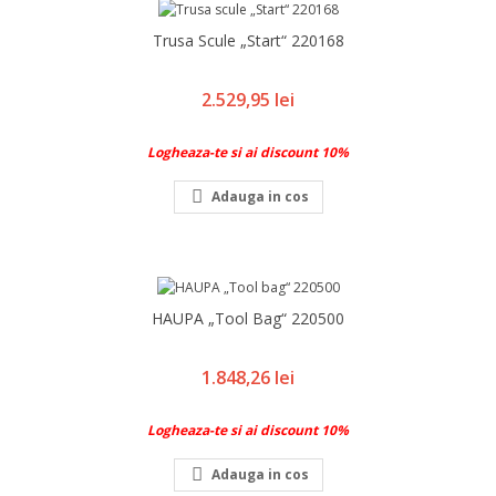
Trusa Scule „Start“ 220168
Pret
2.529,95 lei
Logheaza-te si ai discount 10%

Adauga in cos
HAUPA „Tool Bag“ 220500
Pret
1.848,26 lei
Logheaza-te si ai discount 10%

Adauga in cos