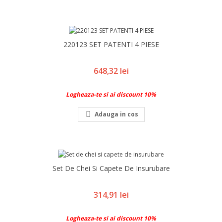
220123 SET PATENTI 4 PIESE
Pret
648,32 lei
Logheaza-te si ai discount 10%

Adauga in cos
Set De Chei Si Capete De Insurubare
Pret
314,91 lei
Logheaza-te si ai discount 10%