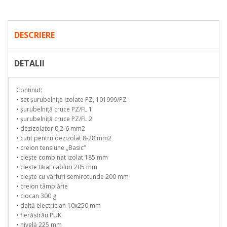
DESCRIERE
DETALII
Conținut:
• set șurubelnițe izolate PZ, 101999/PZ
• șurubelniță cruce PZ/FL 1
• șurubelniță cruce PZ/FL 2
• dezizolator 0,2-6 mm2
• cuțit pentru dezizolat 8-28 mm2
• creion tensiune „Basic“
• clește combinat izolat 185 mm
• clește tăiat cabluri 205 mm
• clește cu vârfuri semirotunde 200 mm
• creion tâmplărie
• ciocan 300 g
• daltă electrician 10x250 mm
• fierăstrău PUK
• nivelă 225 mm