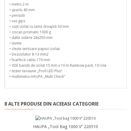
• metru 2 m
• șpaclu 40 mm
• pensulă
• vas gips
• cuțit izolat cu lamă dreaptă 50 mm
• ciocan prismatic 1000 g
• daltă zidărie 28x250 mm
• lavete
• clește sertizare papuci izolați
• Dezizolator 8-13 mm2
• foarfecă cablu 170 mm
• VDE bandă de izolat 15 mm x 10 m Rainbow pack, 10 role
• tester tensiune „Profi LED Plus“
• multimetru HAUPA „Multi Check“
8 ALTE PRODUSE DIN ACEEASI CATEGORIE
HAUPA „Tool Bag 1000 V“ 220510