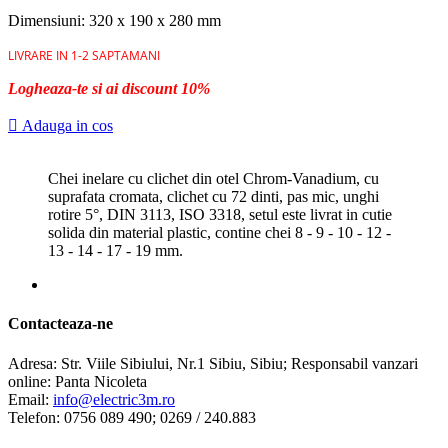
Dimensiuni: 320 x 190 x 280 mm
LIVRARE IN 1-2 SAPTAMANI
Logheaza-te si ai discount 10%

Adauga in cos
Chei inelare cu clichet din otel Chrom-Vanadium, cu
suprafata cromata, clichet cu 72 dinti, pas mic, unghi
rotire 5°, DIN 3113, ISO 3318, setul este livrat in cutie
solida din material plastic, contine chei 8 - 9 - 10 - 12 -
13 - 14 - 17 - 19 mm.
Contacteaza-ne
Adresa:
Str. Viile Sibiului, Nr.1 Sibiu, Sibiu; Responsabil vanzari
online: Panta Nicoleta
Email:
info@electric3m.ro
Telefon:
0756 089 490; 0269 / 240.883