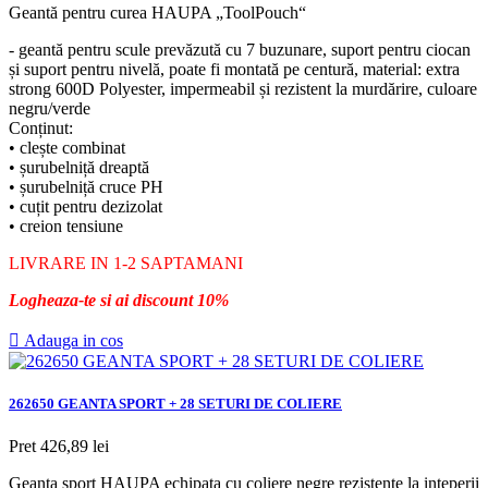
Geantă pentru curea HAUPA „ToolPouch“
- geantă pentru scule prevăzută cu 7 buzunare, suport pentru ciocan
și suport pentru nivelă, poate fi montată pe centură, material: extra
strong 600D Polyester, impermeabil și rezistent la murdărire, culoare
negru/verde
Conținut:
• clește combinat
• șurubelniță dreaptă
• șurubelniță cruce PH
• cuțit pentru dezizolat
• creion tensiune
LIVRARE IN 1-2 SAPTAMANI
Logheaza-te si ai discount 10%

Adauga in cos
262650 GEANTA SPORT + 28 SETURI DE COLIERE
Pret
426,89 lei
Geanta sport HAUPA echipata cu coliere negre rezistente la inteperii