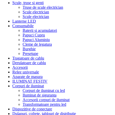
Scule, truse si genti
Truse de scule electrician
Scule electrician
Scule electrician
Lanterne LED
Consumabile
Baterii si acumulatori
Papuci Cupru
Papuci Aluminiu
Cleme de legatura
Burghie
Presetupe
Tragatoare de cablu
Derulatoare de cablu
Accesorii
Relee universale
Aparate de masura
ILUMINAT FESTIV
Corpuri de iluminat
Corpuri de iluminat cu led
Iluminat de siguranta
Accesorii corpuri de iluminat
Transformatoare pentru led
Dispozitive de conectare
Dulapuri, cofrete, tablouri de distributie