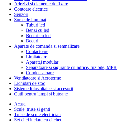
Adezivi si elemente de fixare
Contoare electrice
Senzori
Surse de iluminat
Tuburi led
Benzi cu led
Becuri cu led
Becuri
Aparate de comanda si semnalizare
Contactoare
Limitatoare
Aparataj modular
Separatoare si sigurante cilindrice, fuzibile, MPR
Condensatoare
Ventilatoare si Aeroterme
Lichidari de stoc
Sisteme fotovoltaice si accesorii
Cutii pentru lampi si butoane
Acasa
Scule, truse si genti
Truse de scule electrician
Set chei inelare cu clichet