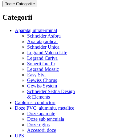
Toate Categoriile
Categorii
Aparataj ultraterminal
Schneider Asfora
Aparataj aplicat
Schneider Unica
Legrand Valena Life
Legrand Cariva
Sonerii fara fir
Legrand Mosaic
Easy Styl
Gewiss Chorus
Gewiss System
Schneider Sedna Design
& Elements
Cabluri si conductori
Doze PVC, aluminiu, metalice
Doze aparente
Doze sub tencuiala
Doze rigips
Accesorii doze
UPS