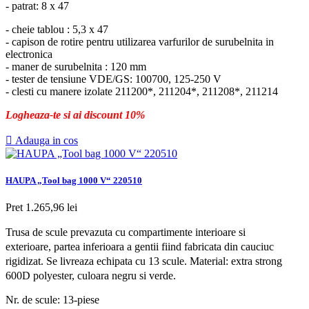
- patrat: 8 x 47
- cheie tablou : 5,3 x 47
- capison de rotire pentru utilizarea varfurilor de surubelnita in
electronica
- maner de surubelnita : 120 mm
- tester de tensiune VDE/GS: 100700, 125-250 V
- clesti cu manere izolate 211200*, 211204*, 211208*, 211214
Logheaza-te si ai discount 10%

Adauga in cos
HAUPA „Tool bag 1000 V“ 220510
Pret
1.265,96 lei
Trusa de scule prevazuta cu compartimente interioare si
exterioare, partea inferioara a gentii fiind fabricata din cauciuc
rigidizat. Se livreaza echipata cu 13 scule. Material: extra strong
600D polyester, culoara negru si verde.
Nr. de scule: 13-piese