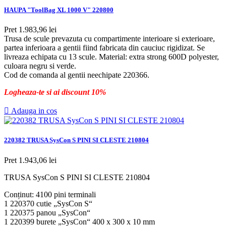
HAUPA "ToolBag XL 1000 V" 220800
Pret
1.983,96 lei
Trusa de scule prevazuta cu compartimente interioare si exterioare,
partea inferioara a gentii fiind fabricata din cauciuc rigidizat. Se
livreaza echipata cu 13 scule. Material: extra strong 600D polyester,
culoara negru si verde.
Cod de comanda al gentii neechipate 220366.
Logheaza-te si ai discount 10%

Adauga in cos
220382 TRUSA SysCon S PINI SI CLESTE 210804
Pret
1.943,06 lei
TRUSA SysCon S PINI SI CLESTE 210804
Conținut: 4100 pini terminali
1 220370 cutie „SysCon S“
1 220375 panou „SysCon“
1 220399 burete „SysCon“ 400 x 300 x 10 mm