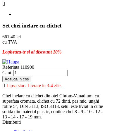

Set chei inelare cu clichet
661,40 lei
cu TVA
Logheaza-te si ai discount 10%
Referinta
110900
Cant.
Adauga in cos

Lipsa stoc. Livrare in 3-4 zile.
Chei inelare cu clichet din otel Chrom-Vanadium, cu
suprafata cromata, clichet cu 72 dinti, pas mic, unghi
rotire 5°, DIN 3113, ISO 3318, setul este livrat in cutie
solida din material plastic, contine chei 8 - 9 - 10 - 12 -
13 - 14 - 17 - 19 mm.
Distribuiti