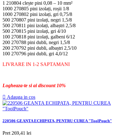
1 210804 clește pini 0,08 – 10 mm²
1000 270805 pini izolați, roșii 1/8
1000 270802 pini izolați, gri 0,75/8
500 270807 pini izolați, negri 1,5/8
500 270811 pini izolați, albaștri 2,5/8
500 270815 pini izolați, gri 4/10
100 270818 pini izolați, galbeni 6/12
200 270788 pini dubli, negri 1,5/8
200 270792 pini dubli, albaștri 2,5/10
100 270796 pini dubli, gri 4,0/12
LIVRARE IN 1-2 SAPTAMANI
Logheaza-te si ai discount 10%

Adauga in cos
220506 GEANTA ECHIPATA, PENTRU CUREA "ToolPouch"
Pret
269,41 lei