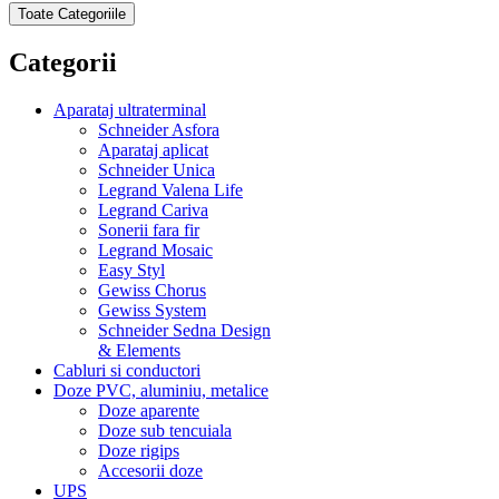
Toate Categoriile
Categorii
Aparataj ultraterminal
Schneider Asfora
Aparataj aplicat
Schneider Unica
Legrand Valena Life
Legrand Cariva
Sonerii fara fir
Legrand Mosaic
Easy Styl
Gewiss Chorus
Gewiss System
Schneider Sedna Design
& Elements
Cabluri si conductori
Doze PVC, aluminiu, metalice
Doze aparente
Doze sub tencuiala
Doze rigips
Accesorii doze
UPS