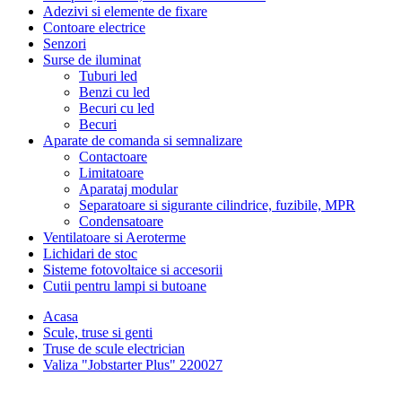
Adezivi si elemente de fixare
Contoare electrice
Senzori
Surse de iluminat
Tuburi led
Benzi cu led
Becuri cu led
Becuri
Aparate de comanda si semnalizare
Contactoare
Limitatoare
Aparataj modular
Separatoare si sigurante cilindrice, fuzibile, MPR
Condensatoare
Ventilatoare si Aeroterme
Lichidari de stoc
Sisteme fotovoltaice si accesorii
Cutii pentru lampi si butoane
Acasa
Scule, truse si genti
Truse de scule electrician
Valiza "Jobstarter Plus" 220027