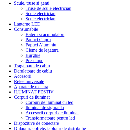
Scule, truse si genti
Truse de scule electrician
Scule electrician
Scule electrician
Lanterne LED
Consumabile
Baterii si acumulatori
Papuci Cupru
Papuci Aluminiu
Cleme de legatura
Burghie
Presetupe
Tragatoare de cablu
Derulatoare de cablu
Accesorii
Relee universale
Aparate de masura
ILUMINAT FESTIV
Corpuri de iluminat
Corpuri de iluminat cu led
Iluminat de siguranta
Accesorii corpuri de iluminat
Transformatoare pentru led
Dispozitive de conectare
Dulapuri, cofrete, tablouri de distributie