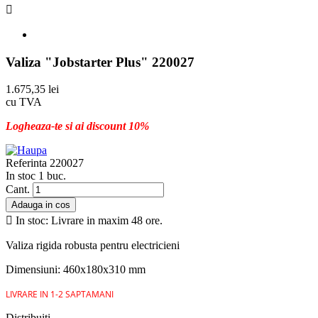

Valiza "Jobstarter Plus" 220027
1.675,35 lei
cu TVA
Logheaza-te si ai discount 10%
Referinta
220027
In stoc
1 buc.
Cant.
Adauga in cos

In stoc: Livrare in maxim 48 ore.
Valiza rigida robusta pentru electricieni
Dimensiuni: 460x180x310 mm
LIVRARE IN 1-2 SAPTAMANI
Distribuiti