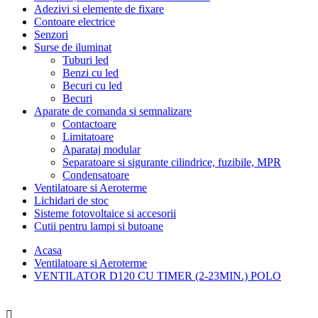
Adezivi si elemente de fixare
Contoare electrice
Senzori
Surse de iluminat
Tuburi led
Benzi cu led
Becuri cu led
Becuri
Aparate de comanda si semnalizare
Contactoare
Limitatoare
Aparataj modular
Separatoare si sigurante cilindrice, fuzibile, MPR
Condensatoare
Ventilatoare si Aeroterme
Lichidari de stoc
Sisteme fotovoltaice si accesorii
Cutii pentru lampi si butoane
Acasa
Ventilatoare si Aeroterme
VENTILATOR D120 CU TIMER (2-23MIN.) POLO
