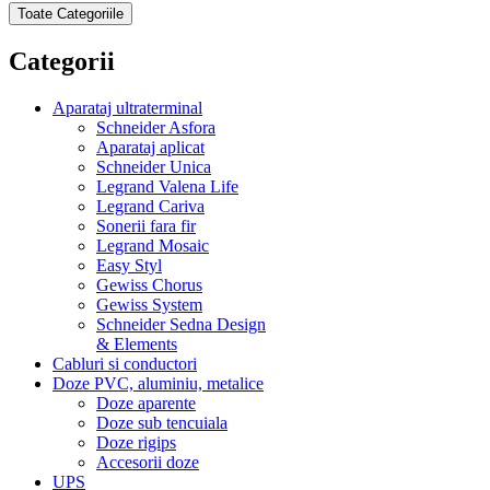
Toate Categoriile
Categorii
Aparataj ultraterminal
Schneider Asfora
Aparataj aplicat
Schneider Unica
Legrand Valena Life
Legrand Cariva
Sonerii fara fir
Legrand Mosaic
Easy Styl
Gewiss Chorus
Gewiss System
Schneider Sedna Design
& Elements
Cabluri si conductori
Doze PVC, aluminiu, metalice
Doze aparente
Doze sub tencuiala
Doze rigips
Accesorii doze
UPS