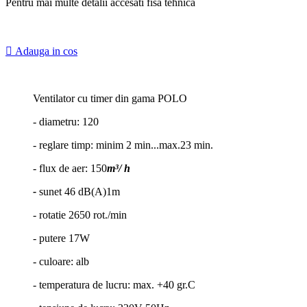
Pentru mai multe detalii accesati fisa tehnica

Adauga in cos
Ventilator cu timer din gama POLO
- diametru: 120
- reglare timp: minim 2 min...max.23 min.
- flux de aer: 150
m³/ h
-
sunet 46 dB(A)1m
- rotatie 2650 rot./min
- putere 17W
- culoare: alb
- temperatura de lucru: max. +40 gr.C