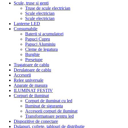
Scule, truse si genti
Truse de scule electrician
Scule electrician
Scule electrician
Lanterne LED
Consumabile
Baterii si acumulatori
Papuci Cupru
Papuci Aluminiu
Cleme de legatura
Burghie
Presetupe
Tragatoare de cablu
Derulatoare de cablu
Accesorii
Relee universale
Aparate de masura
ILUMINAT FESTIV
Corpuri de iluminat
Corpuri de iluminat cu led
Iluminat de siguranta
Accesorii corpuri de iluminat
Transformatoare pentru led
Dispozitive de conectare
Dulapuri, cofrete, tablouri de distributie