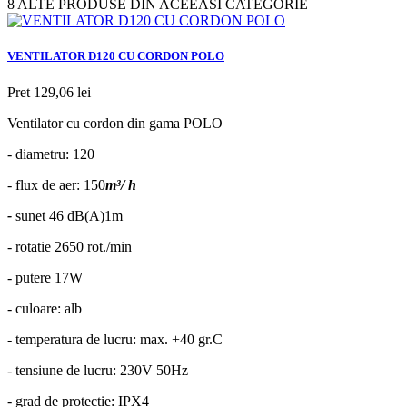
8 ALTE PRODUSE DIN ACEEASI CATEGORIE
VENTILATOR D120 CU CORDON POLO
Pret
129,06 lei
Ventilator cu cordon din gama POLO
- diametru: 120
- flux de aer: 150
m³/ h
-
sunet 46 dB(A)1m
- rotatie 2650 rot./min
- putere 17W
- culoare: alb
- temperatura de lucru: max. +40 gr.C
- tensiune de lucru: 230V 50Hz
- grad de protectie: IPX4