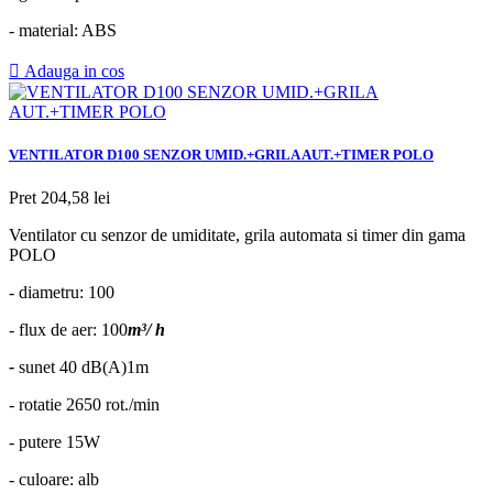
- material: ABS

Adauga in cos
VENTILATOR D100 SENZOR UMID.+GRILA AUT.+TIMER POLO
Pret
204,58 lei
Ventilator cu senzor de umiditate, grila automata si timer din gama
POLO
- diametru: 100
- flux de aer: 100
m³/ h
-
sunet 40 dB(A)1m
- rotatie 2650 rot./min
- putere 15W
- culoare: alb