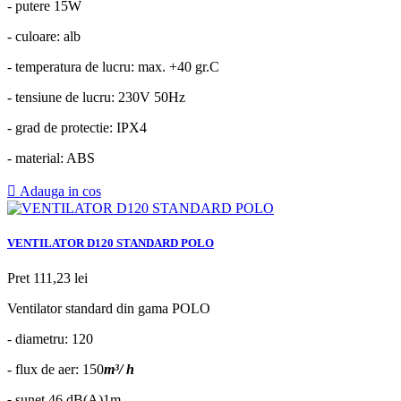
- putere 15W
- culoare: alb
- temperatura de lucru: max. +40 gr.C
- tensiune de lucru: 230V 50Hz
- grad de protectie: IPX4
- material: ABS

Adauga in cos
VENTILATOR D120 STANDARD POLO
Pret
111,23 lei
Ventilator standard din gama POLO
- diametru: 120
- flux de aer: 150
m³/ h
-
sunet 46 dB(A)1m