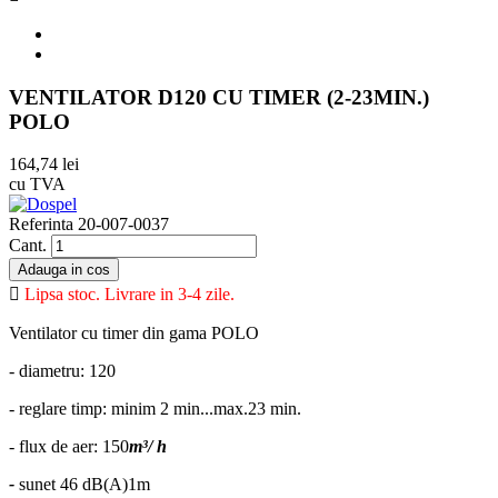
VENTILATOR D120 CU TIMER (2-23MIN.)
POLO
164,74 lei
cu TVA
Referinta
20-007-0037
Cant.
Adauga in cos

Lipsa stoc. Livrare in 3-4 zile.
Ventilator cu timer din gama POLO
- diametru: 120
- reglare timp: minim 2 min...max.23 min.
- flux de aer: 150
m³/ h
-
sunet 46 dB(A)1m