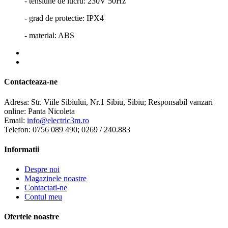
- tensiune de lucru: 230V 50Hz
- grad de protectie: IPX4
- material: ABS
Contacteaza-ne
Adresa:
Str. Viile Sibiului, Nr.1 Sibiu, Sibiu; Responsabil vanzari
online: Panta Nicoleta
Email:
info@electric3m.ro
Telefon:
0756 089 490; 0269 / 240.883
Informatii
Despre noi
Magazinele noastre
Contactati-ne
Contul meu
Ofertele noastre