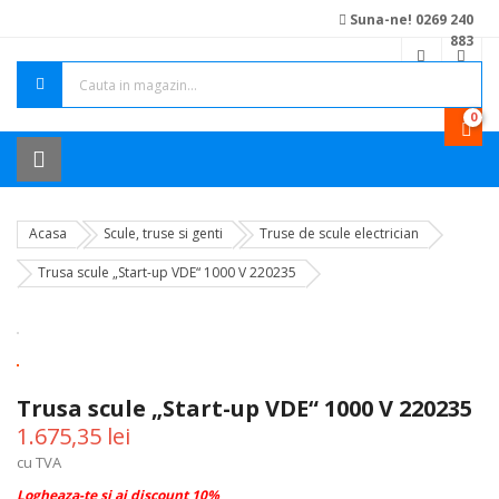
Suna-ne! 0269 240
883
0
Acasa
Scule, truse si genti
Truse de scule electrician
Trusa scule „Start-up VDE“ 1000 V 220235
Trusa scule „Start-up VDE“ 1000 V 220235
1.675,35 lei
cu TVA
Logheaza-te si ai discount 10%