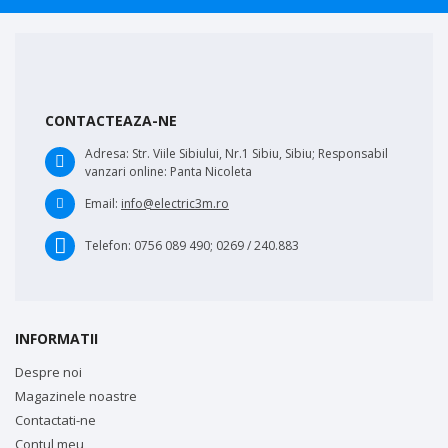
CONTACTEAZA-NE
Adresa:
Str. Viile Sibiului, Nr.1 Sibiu, Sibiu; Responsabil
vanzari online: Panta Nicoleta
Email:
info@electric3m.ro
Telefon:
0756 089 490; 0269 / 240.883
INFORMATII
Despre noi
Magazinele noastre
Contactati-ne
Contul meu