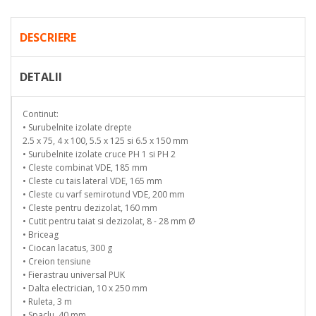
DESCRIERE
DETALII
Continut:
• Surubelnite izolate drepte
2.5 x 75, 4 x 100, 5.5 x 125 si 6.5 x 150 mm
• Surubelnite izolate cruce PH 1 si PH 2
• Cleste combinat VDE, 185 mm
• Cleste cu tais lateral VDE, 165 mm
• Cleste cu varf semirotund VDE, 200 mm
• Cleste pentru dezizolat, 160 mm
• Cutit pentru taiat si dezizolat, 8 - 28 mm Ø
• Briceag
• Ciocan lacatus, 300 g
• Creion tensiune
• Fierastrau universal PUK
• Dalta electrician, 10 x 250 mm
• Ruleta, 3 m
• Spaclu, 40 mm