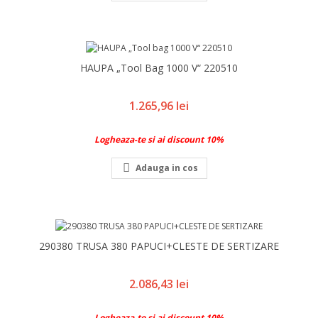
HAUPA „Tool Bag 1000 V“ 220510
Pret
1.265,96 lei
Logheaza-te si ai discount 10%

Adauga in cos
290380 TRUSA 380 PAPUCI+CLESTE DE SERTIZARE
Pret
2.086,43 lei
Logheaza-te si ai discount 10%