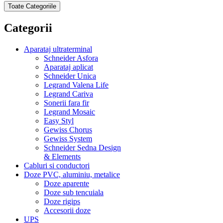
Toate Categoriile
Categorii
Aparataj ultraterminal
Schneider Asfora
Aparataj aplicat
Schneider Unica
Legrand Valena Life
Legrand Cariva
Sonerii fara fir
Legrand Mosaic
Easy Styl
Gewiss Chorus
Gewiss System
Schneider Sedna Design
& Elements
Cabluri si conductori
Doze PVC, aluminiu, metalice
Doze aparente
Doze sub tencuiala
Doze rigips
Accesorii doze
UPS