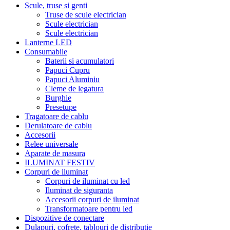
Scule, truse si genti
Truse de scule electrician
Scule electrician
Scule electrician
Lanterne LED
Consumabile
Baterii si acumulatori
Papuci Cupru
Papuci Aluminiu
Cleme de legatura
Burghie
Presetupe
Tragatoare de cablu
Derulatoare de cablu
Accesorii
Relee universale
Aparate de masura
ILUMINAT FESTIV
Corpuri de iluminat
Corpuri de iluminat cu led
Iluminat de siguranta
Accesorii corpuri de iluminat
Transformatoare pentru led
Dispozitive de conectare
Dulapuri, cofrete, tablouri de distributie