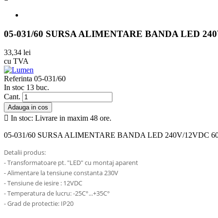
05-031/60 SURSA ALIMENTARE BANDA LED 240
33,34 lei
cu TVA
Referinta
05-031/60
In stoc
13 buc.
Cant.
Adauga in cos

In stoc: Livrare in maxim 48 ore.
05-031/60 SURSA ALIMENTARE BANDA LED 240V/12VDC 60
Detalii produs:
- Transformatoare pt. "LED" cu montaj aparent
- Alimentare la tensiune constanta 230V
- Tensiune de iesire : 12VDC
- Temperatura de lucru: -25C°...+35C°
- Grad de protectie: IP20