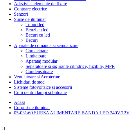
Adezivi si elemente de fixare
Contoare electrice
Senzori
Surse de iluminat
Tuburi led
Benzi cu led
Becuri cu led
Becuri
Aparate de comanda si semnalizare
Contactoare
Limitatoare
Aparataj modular
Separatoare si sigurante cilindrice, fuzibile, MPR
Condensatoare
Ventilatoare si Aeroterme
Lichidari de stoc
Sisteme fotovoltaice si accesorii
Cutii pentru lampi si butoane
Acasa
Corpuri de iluminat
05-031/60 SURSA ALIMENTARE BANDA LED 240V/12V
