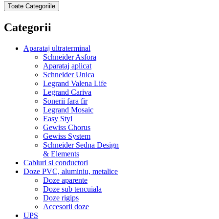
Toate Categoriile
Categorii
Aparataj ultraterminal
Schneider Asfora
Aparataj aplicat
Schneider Unica
Legrand Valena Life
Legrand Cariva
Sonerii fara fir
Legrand Mosaic
Easy Styl
Gewiss Chorus
Gewiss System
Schneider Sedna Design
& Elements
Cabluri si conductori
Doze PVC, aluminiu, metalice
Doze aparente
Doze sub tencuiala
Doze rigips
Accesorii doze
UPS