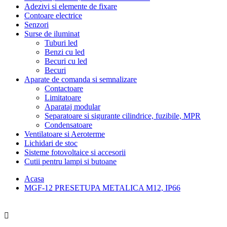
Adezivi si elemente de fixare
Contoare electrice
Senzori
Surse de iluminat
Tuburi led
Benzi cu led
Becuri cu led
Becuri
Aparate de comanda si semnalizare
Contactoare
Limitatoare
Aparataj modular
Separatoare si sigurante cilindrice, fuzibile, MPR
Condensatoare
Ventilatoare si Aeroterme
Lichidari de stoc
Sisteme fotovoltaice si accesorii
Cutii pentru lampi si butoane
Acasa
MGF-12 PRESETUPA METALICA M12, IP66
