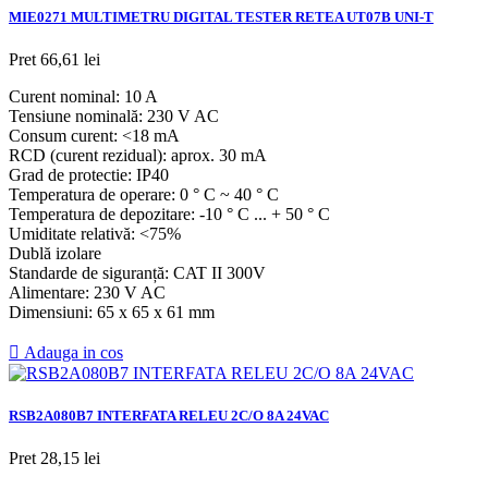
MIE0271 MULTIMETRU DIGITAL TESTER RETEA UT07B UNI-T
Pret
66,61 lei
Curent nominal: 10 A
Tensiune nominală: 230 V AC
Consum curent: <18 mA
RCD (curent rezidual): aprox. 30 mA
Grad de protectie: IP40
Temperatura de operare: 0 ° C ~ 40 ° C
Temperatura de depozitare: -10 ° C ... + 50 ° C
Umiditate relativă: <75%
Dublă izolare
Standarde de siguranță: CAT II 300V
Alimentare: 230 V AC
Dimensiuni: 65 x 65 x 61 mm

Adauga in cos
RSB2A080B7 INTERFATA RELEU 2C/O 8A 24VAC
Pret
28,15 lei