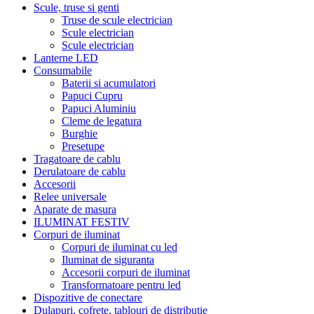
Scule, truse si genti
Truse de scule electrician
Scule electrician
Scule electrician
Lanterne LED
Consumabile
Baterii si acumulatori
Papuci Cupru
Papuci Aluminiu
Cleme de legatura
Burghie
Presetupe
Tragatoare de cablu
Derulatoare de cablu
Accesorii
Relee universale
Aparate de masura
ILUMINAT FESTIV
Corpuri de iluminat
Corpuri de iluminat cu led
Iluminat de siguranta
Accesorii corpuri de iluminat
Transformatoare pentru led
Dispozitive de conectare
Dulapuri, cofrete, tablouri de distributie